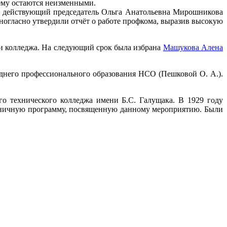
ему остаются неизменными.
де действующий председатель Ольга Анатольевна Мирошникова
огласно утвердили отчёт о работе профкома, выразив высокую
ии колледжа. На следующий срок была избрана
Машукова Алена
днего профессионального образования НСО (Пешковой О. А.).
го технического колледжа имени Б.С. Галущака. В 1929 году
дничную программу, посвященную данному мероприятию. Были