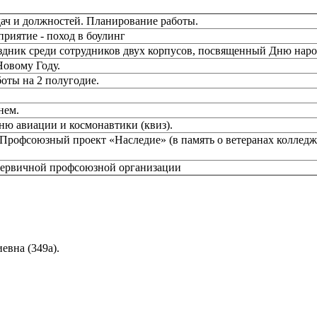
ач и должностей. Планирование работы.
риятие - поход в боулинг
здник среди сотрудников двух корпусов, посвященный Дню наро
Новому Году.
оты на 2 полугодие.
нем.
ю авиации и космонавтики (квиз).
Профсоюзный проект «Наследие» (в память о ветеранах колледжа
первичной профсоюзной организации
вна (349а).