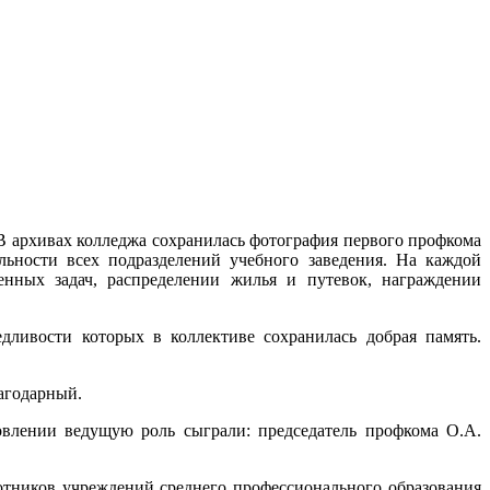
В архивах колледжа сохранилась фотография первого профкома
ьности всех подразделений учебного заведения. На каждой
нных задач, распределении жилья и путевок, награждении
ливости которых в коллективе сохранилась добрая память.
лагодарный.
новлении ведущую роль сыграли: председатель профкома О.А.
отников учреждений среднего профессионального образования