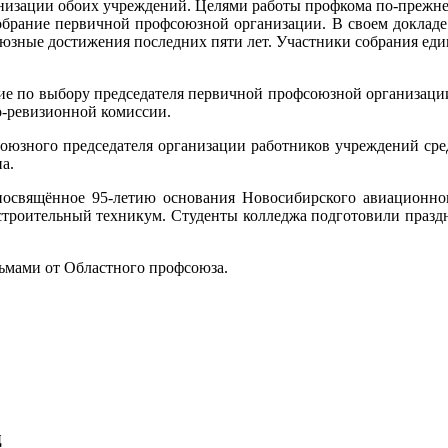
анизации обоих учреждений. Целями работы профкома по-прежн
 собрание первичной профсоюзной организации. В своем докла
юзные достижения последних пяти лет. Участники собрания един
ание по выбору председателя первичной профсоюзной организац
о-ревизионной комиссии.
союзного председателя организации работников учреждений сре
а.
 посвящённое 95-летию основания Новосибирского авиационно
остроительный техникум. Студенты колледжа подготовили праз
ьмами от Областного профсоюза.
д