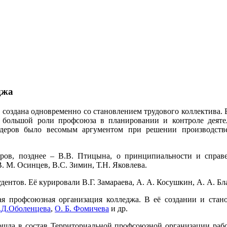
джа
создана одновременно со становлением трудового коллектива. 
 большой роли профсоюза в планировании и контроле деятел
деров было весомым аргументом при решении производстве
ов, позднее – В.В. Птицына, о принципиальности и справед
 М. Осинцев, В.С. Зимин, Т.Н. Яковлева.
ентов. Её курировали В.Г. Замараева, А. А. Косушкин, А. А. Б
ная профсоюзная организация колледжа. В её создании и ста
.Д.Оболенцева
,
О. Б. Фомичева
и др.
ошла в состав Территориальной профсоюзной организации раб