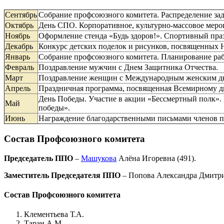
Сентябрь
Собрание профсоюзного комитета. Распределение зад
Октябрь
День СПО. Корпоративное, культурно-массовое мероп
Ноябрь
Оформление стенда «Будь здоров!». Спортивный пра
Декабрь
Конкурс детских поделок и рисунков, посвященных 
Январь
Собрание профсоюзного комитета. Планирование раб
Февраль
Поздравление мужчин с Днем Защитника Отчества.
Март
Поздравление женщин с Международным женским д
Апрель
Праздничная программа, посвященная Всемирному дн
День Победы. Участие в акции «Бессмертный полк». 
Май
победы».
Июнь
Награждение благодарственными письмами членов 
Состав Профсоюзного комитета
Председатель ППО
–
Машукова
Алёна Игоревна (491).
Заместитель Председателя ППО
– Попова Александра Дмитрие
Состав Профсоюзного комитета
Клементьева Т.А.
Таран А.М.