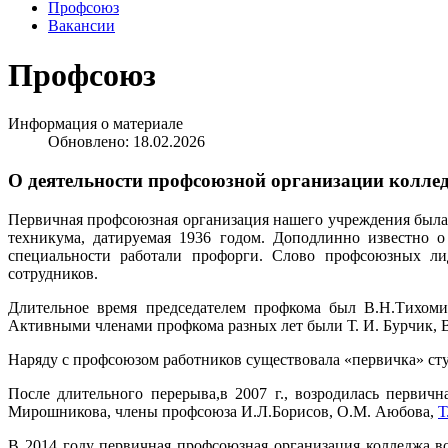
Профсоюз
Вакансии
Профсоюз
Информация о материале
Обновлено: 18.02.2026
О деятельности профсоюзной организации колле
Первичная профсоюзная организация нашего учреждения была 
техникума, датируемая 1936 годом. Доподлинно известно о
специальности работали профорги. Слово профсоюзных ли
сотрудников.
Длительное время председателем профкома был В.Н.Тихомир
Активными членами профкома разных лет были Т. И. Бурчик, В.
Наряду с профсоюзом работников существовала «первичка» студ
После длительного перерыва,в 2007 г., возродилась первич
Мирошникова, члены профсоюза И.Л.Борисов, О.М. Аюбова,
Т
В 2014 году первичная профсоюзная организация колледжа в