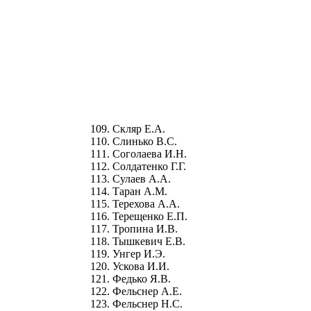
Скляр Е.А.
Слинько В.С.
Соголаева И.Н.
Солдатенко Г.Г.
Сулаев А.А.
Таран А.М.
Терехова А.А.
Терещенко Е.П.
Тропина И.В.
Тышкевич Е.В.
Унгер И.Э.
Ускова И.И.
Федько Я.В.
Фельснер А.Е.
Фельснер Н.С.