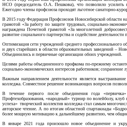
НСО (председатель О.А. Пешкова), что позволило усилить 
Ежегодно члены профсоюза проходят льготное санаторно-курор
В 2015 году Федерация Профсоюзов Новосибирской области
грамотой «За работу по защите трудовых, социально-эконом
награждена Почетной грамотой «За многолетний добросовес
развитие социального партнерства и содействие деятельности
Оптимизация сети учреждений среднего профессионального об
и двух старейших в области образовательных заведений – Но
Объединились и первичные организации обоих учреждений.
Целями работы объединенного профкома по-прежнему остаются
социально-экономических интересов работников; сохранение 
Важным направлением деятельности является выстраивание 
колледжа. Совместное решение возникающих вопросов позволя
В течение первого после объединения года «первичка»
Профтехобразования, «народный» турнир по волейболу, клуб 
успеха» творческий коллектив колледжа стал самым многочисле
авторское чтение. А по итогам областной спартакиады «Бодро
более мощную мотивацию к дальнейшему развитию, чем общие
В январе 2021 года произошло новое объединение и укр