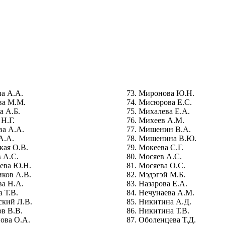
а А.А.
Миронова Ю.Н.
ва М.М.
Мисюрова Е.С.
а А.Б.
Михалева Е.А.
 Н.Г.
Михеев А.М.
ва А.А.
Мишенин В.А.
А.А.
Мишенина В.Ю.
кая О.В.
Мокеева С.Г.
 А.С.
Мосяев А.С.
ева Ю.Н.
Мосяева О.С.
ков А.В.
Мэдэгэй М.Б.
ва Н.А.
Назарова Е.А.
а Т.В.
Нечунаева А.М.
кий Л.В.
Никитина А.Д.
в В.В.
Никитина Т.В.
ова О.А.
Оболенцева Т.Д.