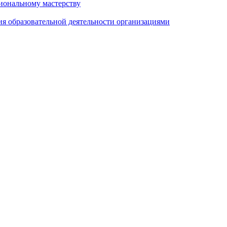
иональному мастерству
ия образовательной деятельности организациями