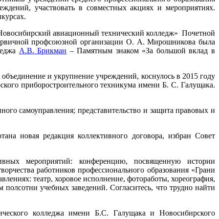
еждений, участвовать в совместных акциях и мероприятиях.
нкурсах.
Новосибирский авиационный технический колледж» Почетной
 первичной профсоюзной организации О. А. Мирошникова была
леджа
А.В. Брикман
– Памятным знаком «За большой вклад в
объединение и укрупнение учреждений, коснулось в 2015 году
ского приборостроительного техникума имени Б. С. Галущака.
ного самоуправления; представительство и защита правовых и
ана новая редакция коллективного договора, избран Совет
тивных мероприятий: конференцию, посвященную истории
творчества работников профессионального образования «Грани
влениях: театр, хоровое исполнение, фотоработы, хореография,
м полсотни учебных заведений. Согласитесь, что трудно найти
ческого колледжа имени Б.С. Галущака и Новосибирского