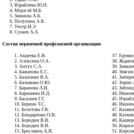
Израйлева Ю.Н.
Мэдэгэй М.Б.
Заикина А.Б.
Полухина А.К.
Унгер И.Э
Сулаев А.А
Состав первичной профсоюзной организации
Авдеева Е.В.
Еремин
Алексина О.А.
Ждано
Антух С.А.
Заикин
Бажанова Е.С.
Звягин
Балахнин В.А.
Зибере
Балыкова О.Ю.
Зорин 
Баранова Л.И.
Зяблиц
Барышева И.Д.
Иванов
Басалаев Г.Г.
Израйл
Берник Т.С.
Иконни
Болотова Г.К.
Казако
Бондаренко О.В.
Катков
Бородин В.В.
Каширс
Бородин В.В.
Кирило
Бреславец А.В.
Кирсан