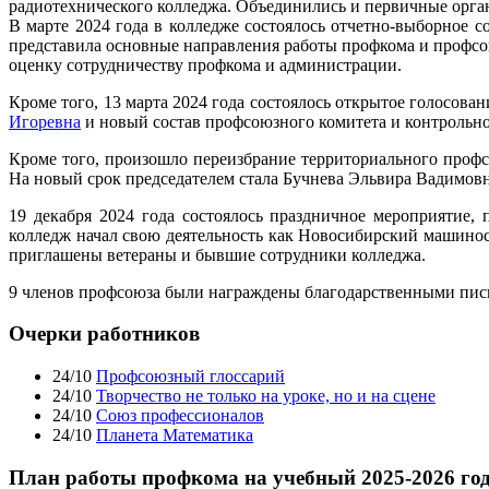
радиотехнического колледжа. Объединились и первичные орг
В марте 2024 года в колледже состоялось отчетно-выборное
представила основные направления работы профкома и профсо
оценку сотрудничеству профкома и администрации.
Кроме того, 13 марта 2024 года состоялось открытое голосов
Игоревна
и новый состав профсоюзного комитета и контрольн
Кроме того, произошло переизбрание территориального проф
На новый срок председателем стала Бучнева Эльвира Вадимовн
19 декабря 2024 года состоялось праздничное мероприятие,
колледж начал свою деятельность как Новосибирский машин
приглашены ветераны и бывшие сотрудники колледжа.
9 членов профсоюза были награждены благодарственными пис
Очерки работников
24/10
Профсоюзный глоссарий
24/10
Творчество не только на уроке, но и на сцене
24/10
Союз профессионалов
24/10
Планета Математика
План работы профкома на учебный 2025-2026 го