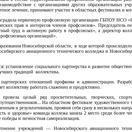
взаимодействие с организациями других образовательных учр
тное лечение, принимают участие в областных фестивалях и ко
 наградила первичную профсоюзную организацию ГБПОУ НСО «
ических прав и интересов членов профсоюзов». Председатель
тный труд и активную работу в профсоюзах», а директор кол
 профсоюзных организаций».
разования Новосибирской области, в ходе которой происходило 
восибирского авиационного технического колледжа и Новосибир
: установление социального партнерства и развитие обществен
лучших традиций коллектива.
партнерских отношений профкома и администрации. Разработ
ет коллективу работать слаженно и продуктивно.
 провела целый ряд просветительных, творческих, спор
путешественников... На областном фестивале художественного 
нным и результативным, проявив себя сразу в нескольких напра
сть и здоровье» команда коллежа заняла 2 место среди более че
 победы и личностная самореализация.
упнение учреждений — Новосибирского авиационного техни