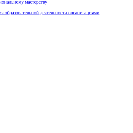
иональному мастерству
ия образовательной деятельности организациями