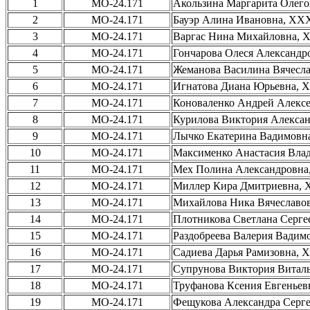
1
МО-24.171
Акользина Маргарита Олег
2
МО-24.171
Бауэр Алина Ивановна, X
3
МО-24.171
Варгас Нина Михайловна,
4
МО-24.171
Гончарова Олеся Александ
5
МО-24.171
Жеманова Василина Вячесл
6
МО-24.171
Игнатова Диана Юрьевна,
7
МО-24.171
Коноваленко Андрей Алекс
8
МО-24.171
Курилова Виктория Алекса
9
МО-24.171
Лычко Екатерина Вадимов
10
МО-24.171
Максименко Анастасия Вл
11
МО-24.171
Мех Полина Александровн
12
МО-24.171
Миллер Кира Дмитриевна,
13
МО-24.171
Михайлова Ника Вячеслав
14
МО-24.171
Плотникова Светлана Серг
15
МО-24.171
Раздобреева Валерия Вади
16
МО-24.171
Садиева Дарья Рамизовна,
17
МО-24.171
Супрунова Виктория Витал
18
МО-24.171
Труфанова Ксения Евгенье
19
МО-24.171
Фещукова Александра Серг