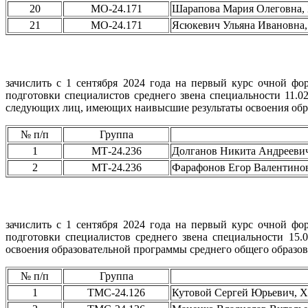
20
МО-24.171
Шарапова Мария Олеговна
21
МО-24.171
Ясюкевич Ульяна Ивановн
зачислить с 1 сентября 2024 года на первый курс очной фо
подготовки специалистов среднего звена специальности 11.0
следующих лиц, имеющих наивысшие результаты освоения обра
№ п/п
Группа
1
МТ-24.236
Долганов Никита Андреев
2
МТ-24.236
Фарафонов Егор Валентин
зачислить с 1 сентября 2024 года на первый курс очной фо
подготовки специалистов среднего звена специальности 15
освоения образовательной программы среднего общего образов
№ п/п
Группа
1
ТМС-24.126
Кутовой Сергей Юрьевич,