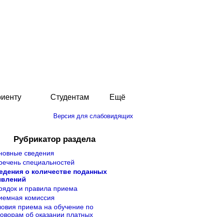
риенту
Студентам
Ещё
Версия для слабовидящих
Рубрикатор раздела
новные сведения
речень специальностей
едения о количестве поданных
явлений
рядок и правила приема
иемная комиссия
ловия приема на обучение по
говорам об оказании платных