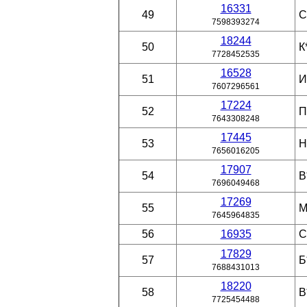
16331
49
С
7598393274
18244
50
К
7728452535
16528
51
И
7607296561
17224
52
П
7643308248
17445
53
Н
7656016205
17907
54
В
7696049468
17269
55
М
7645964835
56
16935
С
17829
57
Б
7688431013
18220
58
В
7725454488