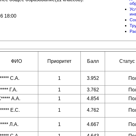
об
Ус
ин
6 18:00
Со
Тр
Ра
ФИО
Приоритет
Балл
Статус
***** С.А.
1
3.952
По
***** Г.А.
1
3.762
По
***** А.А.
1
4.854
По
***** Е.С.
1
4.762
По
***** Л.А.
1
4.667
По
***** С.А.
1
4.643
По