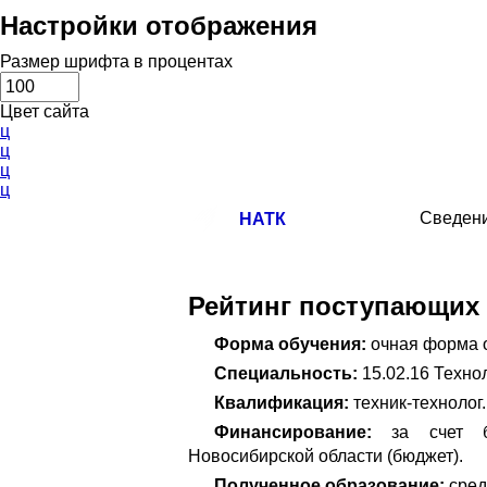
Настройки отображения
Размер шрифта в процентах
Цвет сайта
ц
ц
ц
ц
Сведени
НАТК
Рейтинг поступающих
Форма обучения:
очная форма 
Специальность:
15.02.16 Техно
Квалификация:
техник-технолог.
Финансирование:
за счет бю
Новосибирской области (бюджет).
Полученное образование:
сред