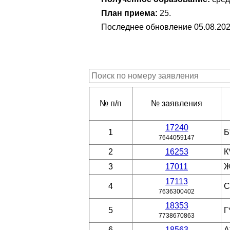
План приема:
25.
Последнее обновление 05.08.202
№ п/п
№ заявления
17240
1
Б
7644059147
2
16253
К
3
17011
Ж
17113
4
С
7636300402
18353
5
Г
7738670863
6
18563
А