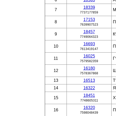
18339
7
М
7737177859
17153
8
П
7639907523
18457
9
К
7749064323
16693
10
П
7613419147
16025
11
Г
7579582359
16180
12
Ш
7578367868
13
16513
Т
14
16322
Я
18451
15
Х
7748605311
16320
16
П
7598048439