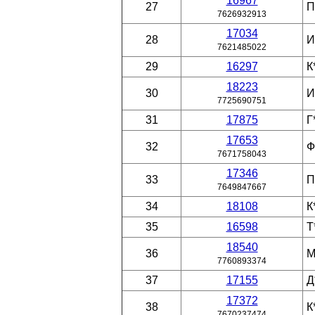
16967
27
П
7626932913
17034
28
И
7621485022
29
16297
К
18223
30
И
7725690751
31
17875
Г
17653
32
Ф
7671758043
17346
33
П
7649847667
34
18108
К
35
16598
Т
18540
36
М
7760893374
37
17155
Д
17372
38
К
7670237474