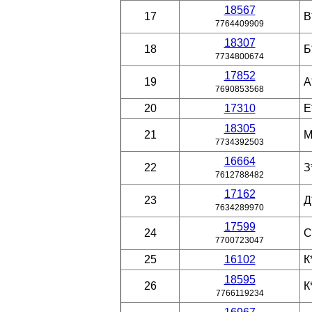
18567
17
В
7764409909
18307
18
Б
7734800674
17852
19
А
7690853568
20
17310
Е
18305
21
М
7734392503
16664
22
З
7612788482
17162
23
Д
7634289970
17599
24
С
7700723047
25
16102
К
18595
26
К
7766119234