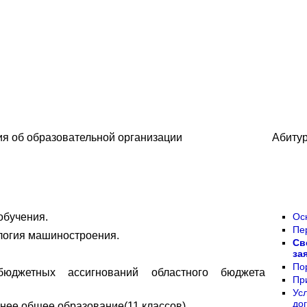
я об образовательной организации
Абиту
обучения.
Ос
Пе
логия машиностроения.
Cв
за
По
джетных ассигнований областного бюджета
Пр
Ус
до
нее общее образование(11 классов).