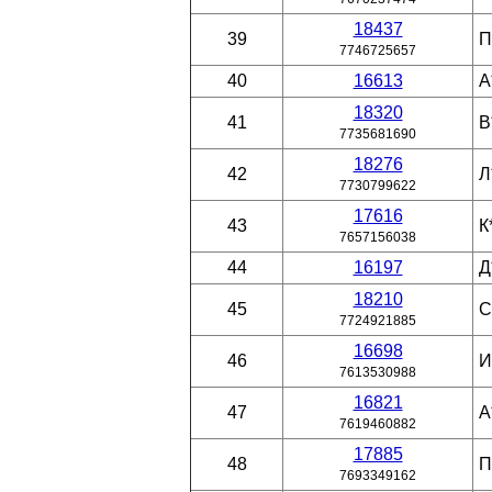
18437
39
П
7746725657
40
16613
А
18320
41
В
7735681690
18276
42
Л
7730799622
17616
43
К
7657156038
44
16197
Д
18210
45
С
7724921885
16698
46
И
7613530988
16821
47
А
7619460882
17885
48
П
7693349162