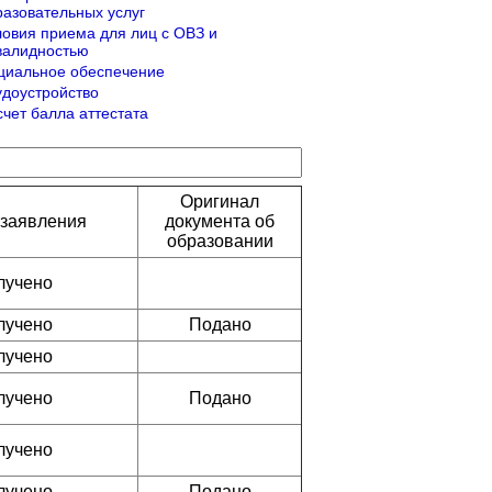
разовательных услуг
ловия приема для лиц с ОВЗ и
валидностью
циальное обеспечение
удоустройство
счет балла аттестата
Оригинал
 заявления
документа об
образовании
лучено
лучено
Подано
лучено
лучено
Подано
лучено
лучено
Подано